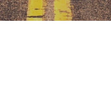
ManyWays - Wege durchs Leben
Heikenbergstraße 3
37431 Bad Lauterberg